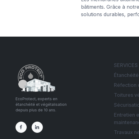
bâtiments. Grâce à notre
solutions durables, perf
SERVICES
Étanchéité
Réfection 
Toitures v
EcoProtect, experts en
Sécurisati
étanchéité et végétalisation
depuis plus de 10 ans.
Entretien e
maintenan
Travaux n