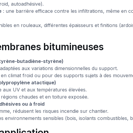
roid, autoadhésive).
e
: une barrière efficace contre les infiltrations, même en c
nibles en rouleaux, différentes épaisseurs et finitions (ardo
embranes bitumineuses
yrène-butadiène-styrène)
 adaptées aux variations dimensionnelles du support.
 climat froid ou pour des supports sujets à des mouvem
lypropylène atactique)
e aux UV et aux températures élevées.
 régions chaudes et en toiture exposée.
hésives ou à froid
me, réduisent les risques incendie sur chantier.
es environnements sensibles (bois, isolants combustibles, 
application