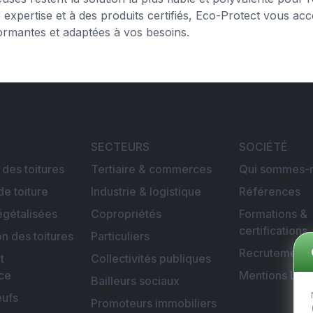
 expertise et à des produits certifiés, Eco-Protect vous 
ormantes et adaptées à vos besoins.
SECTEURS
SOCIÉTÉ
 des toitures
Tertiaire & commerces
Qui sommes-n
de toiture
Industrie & logistique
Références
égétalisées
Copropriétés
Formations &
certifications
on des toitures
Particuliers
Recrutement
t
Collectivités publiques
ce
Mentions Lég
Bailleurs sociaux
eufs
Promoteurs immobiliers