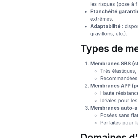
les risques (pose à f
Étanchéité garanti
extrêmes.
Adaptabilité
: dispo
gravillons, etc.).
Types de m
Membranes SBS (st
Très élastiques,
Recommandées en
Membranes APP (po
Haute résistanc
Idéales pour les
Membranes auto-ad
Posées sans flam
Parfaites pour l
Domaines d’