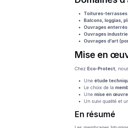
Toitures-terrasses
Balcons, loggias, p
Ouvrages enterrés 
Ouvrages industrie
Ouvrages d’art (pon
Mise en œuv
Chez
Eco-Protect
, nou
Une
étude techniq
Le choix de la
membr
Une
mise en œuvre
Un suivi qualité et 
En résumé
Les membranes bitumineus