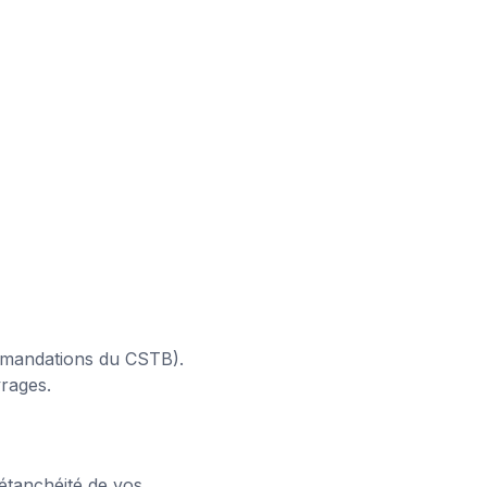
ommandations du CSTB).
vrages.
’étanchéité de vos