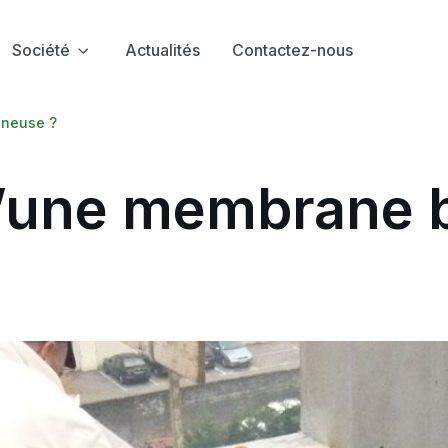
Société
Actualités
Contactez-nous
ineuse ?
’une membrane 