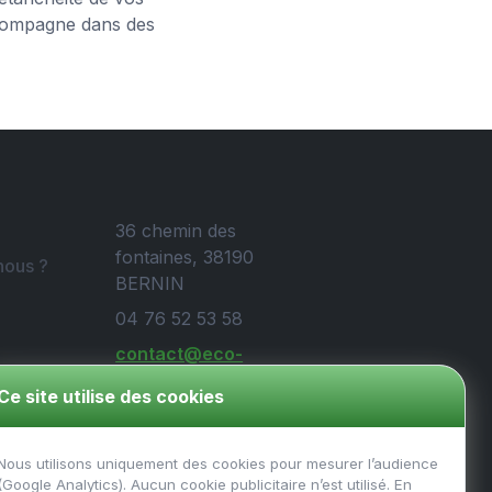
accompagne dans des
36 chemin des
fontaines, 38190
ous ?
BERNIN
04 76 52 53 58
contact@eco-
protect.fr
Ce site utilise des cookies
ales
Nous utilisons uniquement des cookies pour mesurer l’audience
(Google Analytics). Aucun cookie publicitaire n’est utilisé. En