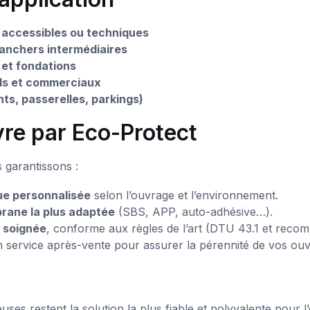
 accessibles ou techniques
lanchers intermédiaires
et fondations
ls et commerciaux
ts, passerelles, parkings)
re par Eco-Protect
s garantissons :
ue personnalisée
selon l’ouvrage et l’environnement.
ane la plus adaptée
(SBS, APP, auto-adhésive…).
 soignée
, conforme aux règles de l’art (DTU 43.1 et rec
un service après-vente pour assurer la pérennité de vos ou
es restent la solution la plus fiable et polyvalente pour l