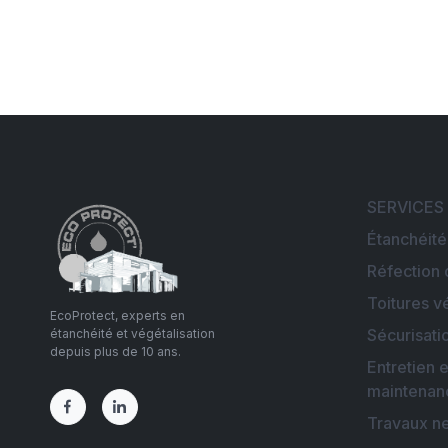
SERVICES
Étanchéité
Réfection 
Toitures v
EcoProtect, experts en
Sécurisati
étanchéité et végétalisation
depuis plus de 10 ans.
Entretien e
maintenan
Travaux n