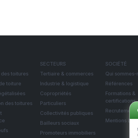
SECTEURS
SOCIÉTÉ
 des toitures
Tertiaire & commerces
Qui sommes-n
de toiture
Industrie & logistique
Références
égétalisées
Copropriétés
Formations &
certifications
on des toitures
Particuliers
Recrutement
t
Collectivités publiques
ce
Mentions Lég
Bailleurs sociaux
eufs
Promoteurs immobiliers