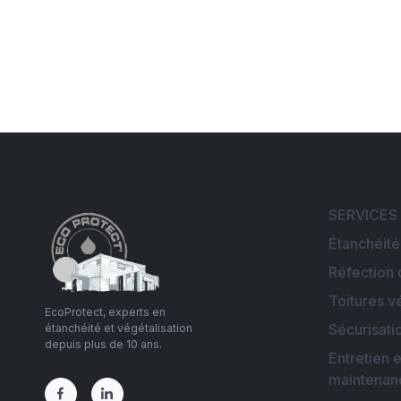
SERVICES
Étanchéité
Réfection 
Toitures v
EcoProtect, experts en
Sécurisati
étanchéité et végétalisation
depuis plus de 10 ans.
Entretien e
maintenan