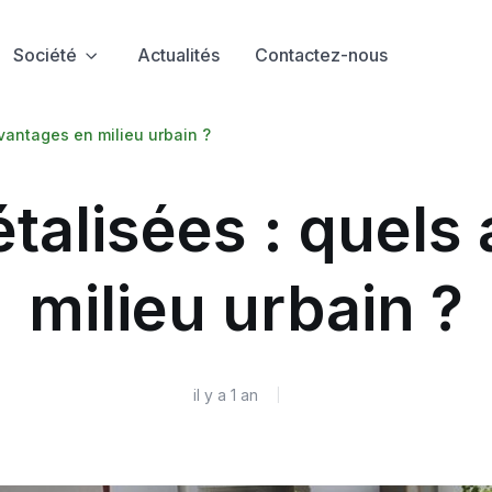
Société
Actualités
Contactez-nous
avantages en milieu urbain ?
étalisées : quels
milieu urbain ?
il y a 1 an
|