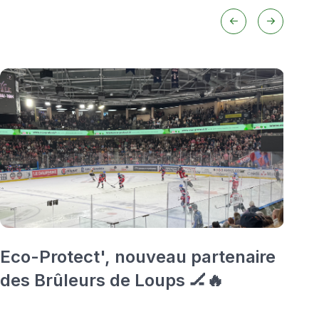
Eco-Protect', nouveau partenaire
C
des Brûleurs de Loups 🏒🔥
V