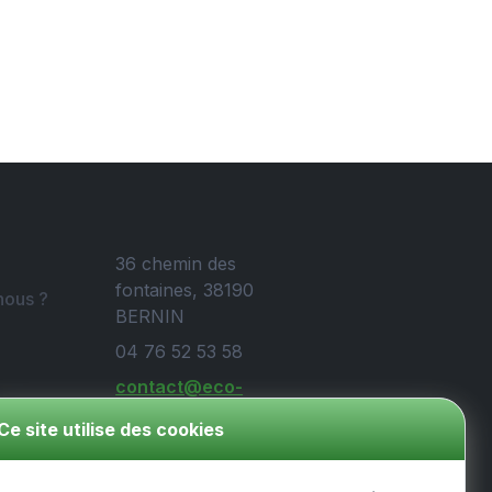
36 chemin des
fontaines, 38190
ous ?
BERNIN
04 76 52 53 58
contact@eco-
protect.fr
Ce site utilise des cookies
ales