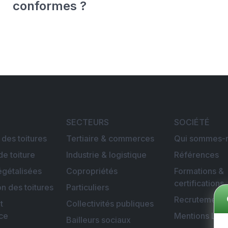
conformes ?
SECTEURS
SOCIÉTÉ
 des toitures
Tertiaire & commerces
Qui sommes-n
de toiture
Industrie & logistique
Références
égétalisées
Copropriétés
Formations &
certifications
on des toitures
Particuliers
Recrutement
t
Collectivités publiques
ce
Mentions Lég
Bailleurs sociaux